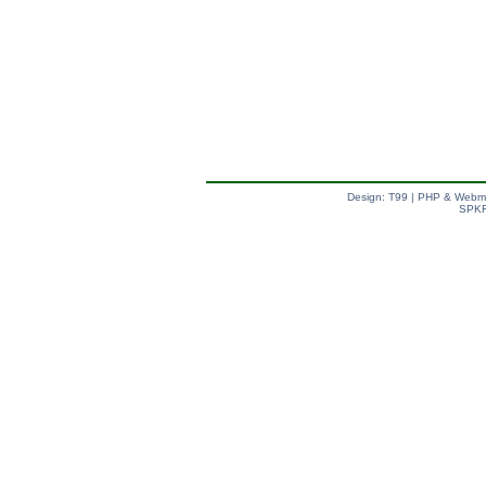
Design: T99 | PHP & Webm
SPKF
val