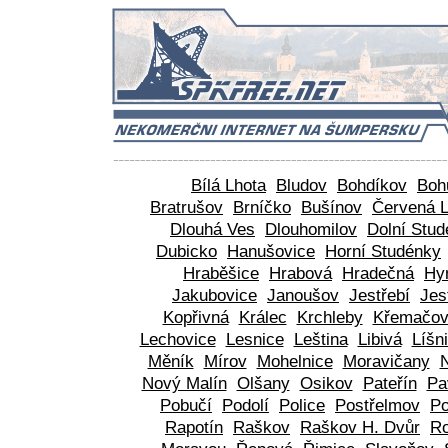
Bílá Lhota
Bludov
Bohdíkov
Boh
Bratrušov
Brníčko
Bušínov
Červená L
Dlouhá Ves
Dlouhomilov
Dolní Stu
Dubicko
Hanušovice
Horní Studénky
Hraběšice
Hrabová
Hradečná
Hy
Jakubovice
Janoušov
Jestřebí
Jes
Kopřivná
Králec
Krchleby
Křemačo
Lechovice
Lesnice
Leština
Libivá
Líšn
Měník
Mírov
Mohelnice
Moravičany
Nový Malín
Olšany
Osikov
Pateřín
Pa
Pobučí
Podolí
Police
Postřelmov
Po
Rapotín
Raškov
Raškov H. Dvůr
R