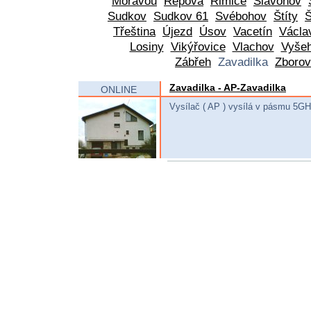
Moravou
Řepová
Řimice
Slavoňov
Sudkov
Sudkov 61
Svébohov
Štíty
Třeština
Újezd
Úsov
Vacetín
Václa
Losiny
Vikýřovice
Vlachov
Vyše
Zábřeh
Zavadilka
Zborov
Zavadilka - AP-Zavadilka
ONLINE
Vysílač ( AP ) vysílá v pásmu 5G