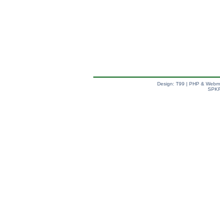
Design: T99 | PHP & Webm
SPKF
val